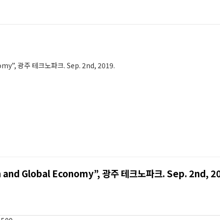
인사말
WorldLand
코어기술
언론보도
고객
연혁
MY AI
특허
회사소식
조직도
AI-DEX
논문
nomy”, 광주 테크노파크. Sep. 2nd, 2019.
시는길
Web3
발표
인증
 and Global Economy”, 광주 테크노파크. Sep. 2nd, 20